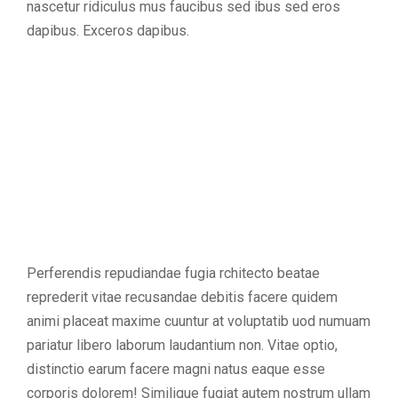
nascetur ridiculus mus faucibus sed ibus sed eros
dapibus. Exceros dapibus.
Perferendis repudiandae fugia rchitecto beatae
reprederit vitae recusandae debitis facere quidem
animi placeat maxime cuuntur at voluptatib uod numuam
pariatur libero laborum laudantium non. Vitae optio,
distinctio earum facere magni natus eaque esse
corporis dolorem! Similique fugiat autem nostrum ullam