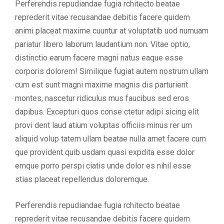
Perferendis repudiandae fugia rchitecto beatae
reprederit vitae recusandae debitis facere quidem
animi placeat maxime cuuntur at voluptatib uod numuam
pariatur libero laborum laudantium non. Vitae optio,
distinctio earum facere magni natus eaque esse
corporis dolorem! Similique fugiat autem nostrum ullam
cum est sunt magni maxime magnis dis parturient
montes, nascetur ridiculus mus faucibus sed eros
dapibus. Excepturi quos conse ctetur adipi sicing elit
provi dent laud atium voluptas officiis minus rer um
aliquid volup tatem ullam beatae nulla amet facere cum
que provident quib usdam quasi expdita esse dolor
emque porro perspi ciatis unde dolor es nihil esse
stias placeat repellendus doloremque.
Perferendis repudiandae fugia rchitecto beatae
reprederit vitae recusandae debitis facere quidem