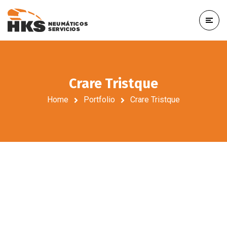
Crare Tristque
Home
Portfolio
Crare Tristque