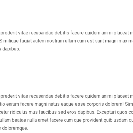
eprederit vitae recusandae debitis facere quidem animi placeat 
Similique fugiat autem nostrum ullam cum est sunt magni maxime
s dapibus.
eprederit vitae recusandae debitis facere quidem animi placeat 
inctio earum facere magni natus eaque esse corporis dolorem! Sim
ur ridiculus mus faucibus sed eros dapibus. Excepturi quos cons
em ullam beatae nulla amet facere cum que provident quib usdam q
us doloremque.