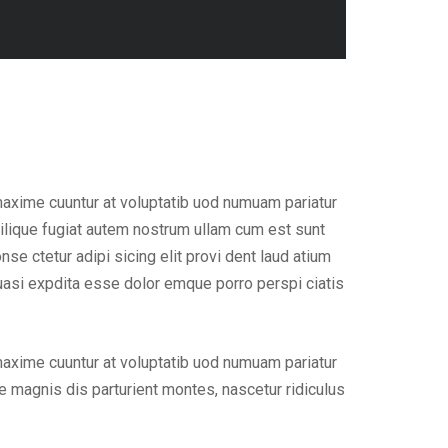
maxime cuuntur at voluptatib uod numuam pariatur
ilique fugiat autem nostrum ullam cum est sunt
e ctetur adipi sicing elit provi dent laud atium
uasi expdita esse dolor emque porro perspi ciatis
maxime cuuntur at voluptatib uod numuam pariatur
 magnis dis parturient montes, nascetur ridiculus