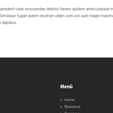
eprederit vitae recusandae debitis facere quidem animi placeat 
Similique fugiat autem nostrum ullam cum est sunt magni maxime
s dapibus.
Menú
Home
Nosotros