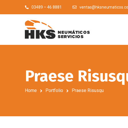
03489 – 46 8881
ventas@hksneumaticos.c
Praese Risusq
Home
Portfolio
Praese Risusqu