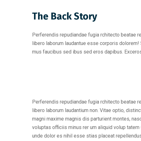
The Back Story
Perferendis repudiandae fugia rchitecto beatae r
libero laborum laudantue esse corporis dolorem! 
mus faucibus sed ibus sed eros dapibus. Excero
Perferendis repudiandae fugia rchitecto beatae r
libero laborum laudantium non. Vitae optio, dist
magni maxime magnis dis parturient montes, nascet
voluptas officiis minus rer um aliquid volup tat
unde dolor es nihil esse stias placeat repellend