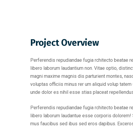
Project Overview
Perferendis repudiandae fugia rchitecto beatae r
libero laborum laudantium non. Vitae optio, dist
magni maxime magnis dis parturient montes, nascet
voluptas officiis minus rer um aliquid volup tat
unde dolor es nihil esse stias placeat repellend
Perferendis repudiandae fugia rchitecto beatae r
libero laborum laudantue esse corporis dolorem! 
mus faucibus sed ibus sed eros dapibus. Excero