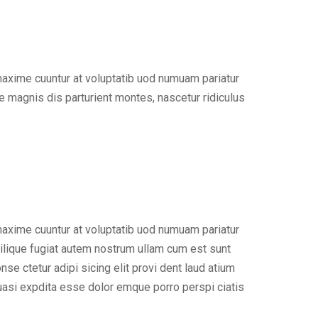
maxime cuuntur at voluptatib uod numuam pariatur
 magnis dis parturient montes, nascetur ridiculus
maxime cuuntur at voluptatib uod numuam pariatur
ilique fugiat autem nostrum ullam cum est sunt
e ctetur adipi sicing elit provi dent laud atium
uasi expdita esse dolor emque porro perspi ciatis