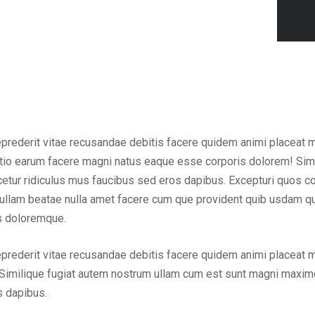
eprederit vitae recusandae debitis facere quidem animi placeat 
inctio earum facere magni natus eaque esse corporis dolorem! Sim
ur ridiculus mus faucibus sed eros dapibus. Excepturi quos cons
em ullam beatae nulla amet facere cum que provident quib usdam q
us doloremque.
eprederit vitae recusandae debitis facere quidem animi placeat 
Similique fugiat autem nostrum ullam cum est sunt magni maxime
s dapibus.