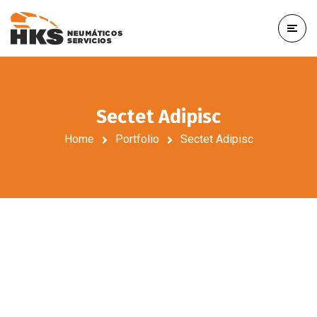
Sectet Adipisc
Home
Portfolio
Sectet Adipisc