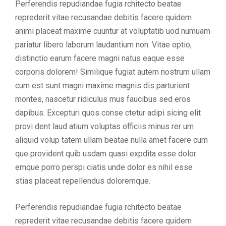
Perferendis repudiandae fugia rchitecto beatae
reprederit vitae recusandae debitis facere quidem
animi placeat maxime cuuntur at voluptatib uod numuam
pariatur libero laborum laudantium non. Vitae optio,
distinctio earum facere magni natus eaque esse
corporis dolorem! Similique fugiat autem nostrum ullam
cum est sunt magni maxime magnis dis parturient
montes, nascetur ridiculus mus faucibus sed eros
dapibus. Excepturi quos conse ctetur adipi sicing elit
provi dent laud atium voluptas officiis minus rer um
aliquid volup tatem ullam beatae nulla amet facere cum
que provident quib usdam quasi expdita esse dolor
emque porro perspi ciatis unde dolor es nihil esse
stias placeat repellendus doloremque.
Perferendis repudiandae fugia rchitecto beatae
reprederit vitae recusandae debitis facere quidem