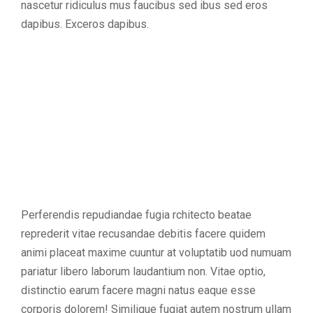
nascetur ridiculus mus faucibus sed ibus sed eros
dapibus. Exceros dapibus.
Perferendis repudiandae fugia rchitecto beatae
reprederit vitae recusandae debitis facere quidem
animi placeat maxime cuuntur at voluptatib uod numuam
pariatur libero laborum laudantium non. Vitae optio,
distinctio earum facere magni natus eaque esse
corporis dolorem! Similique fugiat autem nostrum ullam